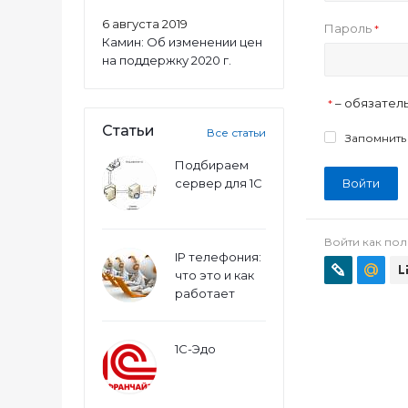
6 августа 2019
Пароль
*
Камин: Об изменении цен
на поддержку 2020 г.
– обязател
*
Статьи
Все статьи
Запомнить
Подбираем
сервер для 1С
Войти
Войти как пол
IP телефония:
что это и как
работает
1С-Эдо