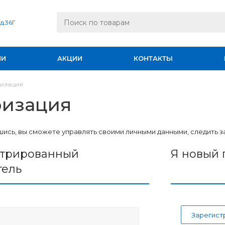
 д.36Г
ИИ
АКЦИИ
КОНТАКТЫ
изация
ризация
ись, вы сможете управлять своими личными данными, следить за
стрированный
Я новый 
тель
Зарегист