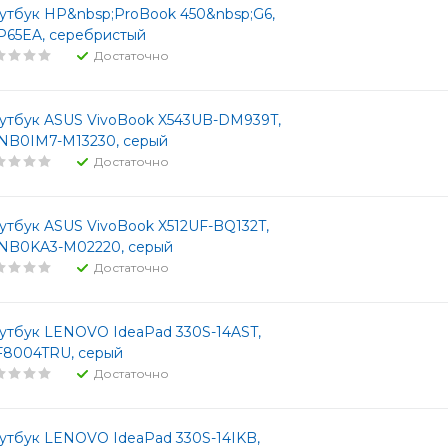
утбук HP&nbsp;ProBook 450&nbsp;G6,
P65EA, серебристый
Достаточно
утбук ASUS VivoBook X543UB-DM939T,
NB0IM7-M13230, серый
Достаточно
утбук ASUS VivoBook X512UF-BQ132T,
NB0KA3-M02220, серый
Достаточно
утбук LENOVO IdeaPad 330S-14AST,
F8004TRU, серый
Достаточно
утбук LENOVO IdeaPad 330S-14IKB,