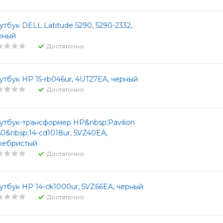
утбук DELL Latitude 5290, 5290-2332,
рный
Достаточно
утбук HP 15-rb046ur, 4UT27EA, черный
Достаточно
утбук-трансформер HP&nbsp;Pavilion
60&nbsp;14-cd1018ur, 5VZ40EA,
ребристый
Достаточно
утбук HP 14-ck1000ur, 5VZ66EA, черный
Достаточно