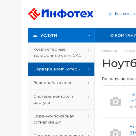
ул. Костюкова,
УСЛУГИ
О КОМПАН
Компьютерные,
Главная
-
Услуг
телефонные сети, СКС
Ноут
Сервера, компьютеры
По популярност
Видеонаблюдение
Но
Системы контроля
cd
доступа
Охранно-пожарная
сигнализация
Но
81
Системы оповещения и