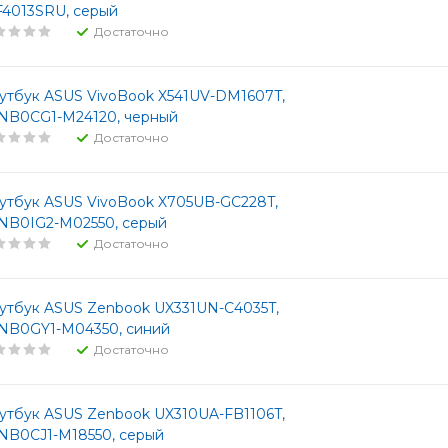
F4013SRU, серый
Достаточно
утбук ASUS VivoBook X541UV-DM1607T,
NB0CG1-M24120, черный
Достаточно
утбук ASUS VivoBook X705UB-GC228T,
NB0IG2-M02550, серый
Достаточно
утбук ASUS Zenbook UX331UN-C4035T,
NB0GY1-M04350, синий
Достаточно
утбук ASUS Zenbook UX310UA-FB1106T,
NB0CJ1-M18550, серый