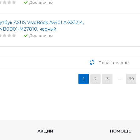
Достаточно
утбук ASUS VivoBook A540LA-XX1214,
NB0B01-M27810, черный
Достаточно
Показать еще
1
2
3
69
АКЦИИ
ПОМОЩЬ