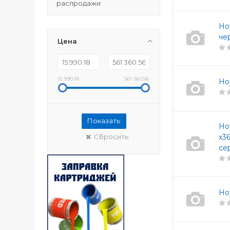
распродажи
Но
че
Цена
15 990.18
561 360.56
Но
Показать
Но
Сбросить
x3
се
Но