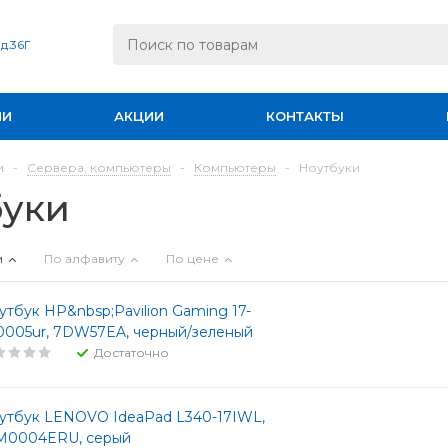
 д.36Г
ИИ
АКЦИИ
КОНТАКТЫ
и
-
Сервера, компьютеры
-
Компьютеры
-
Ноутбуки
буки
и
По алфавиту
По цене
утбук HP&nbsp;Pavilion Gaming 17-
0005ur, 7DW57EA, черный/зеленый
Достаточно
утбук LENOVO IdeaPad L340-17IWL,
M0004ERU, серый