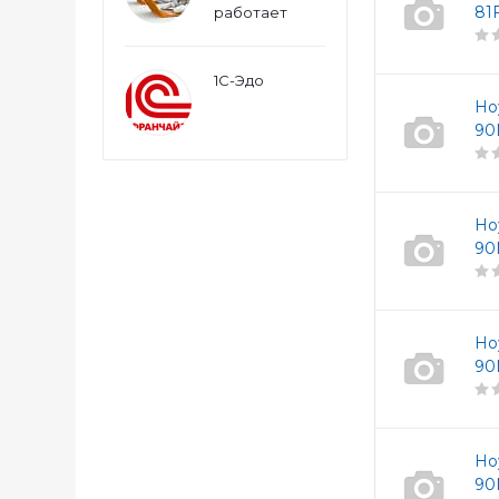
81
работает
1С-Эдо
Но
90
Но
90
Но
90
Но
90