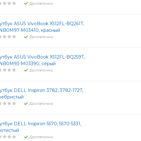
Достаточно
утбук ASUS VivoBook X512FL-BQ261T,
NB0M97-M03410, красный
Достаточно
утбук ASUS VivoBook X512FL-BQ259T,
NB0M93-M03390, серый
Достаточно
утбук DELL Inspiron 3782, 3782-1727,
ребристый
Достаточно
утбук DELL Inspiron 5570, 5570-5331,
лотистый
Достаточно