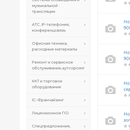
музыкальной
трансляции
Но
АТС, IP-телефония,
90
конференцсвязь
Офисная техника,
расходные материалы
Но
90
Ремонт и сервисное
обслуживание,аутсорсинг
ККТ и торговое
Но
оборудование
се
1С-Франчайзинг
Лицензионное ПО
Но
зо
Спецпредложения,