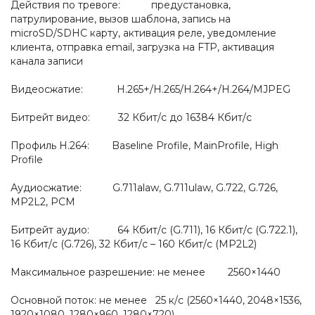
Действия по тревоге: предустановка,
патрулирование, вызов шаблона, запись на
microSD/SDHC карту, активация реле, уведомление
клиента, отправка email, загрузка на FTP, активация
канала записи
Видеосжатие: H.265+/H.265/H.264+/H.264/MJPEG
Битрейт видео: 32 Кбит/с до 16384 Кбит/с
Профиль H.264: Baseline Profile, MainProfile, High
Profile
Аудиосжатие: G.711alaw, G.711ulaw, G.722, G.726,
MP2L2, PCM
Битрейт аудио: 64 Кбит/с (G.711), 16 Кбит/с (G.722.1),
16 Кбит/с (G.726), 32 Кбит/с – 160 Кбит/с (MP2L2)
Максимальное разрешение: не менее 2560×1440
Основной поток: не менее 25 к/с (2560×1440, 2048×1536,
1920×1080, 1280×960, 1280×720)