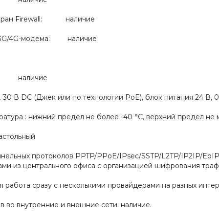
кран Firewall: наличие
 3G/4G-модема: наличие
D: наличие
0 В DC (Джек или по технологии PoE), блок питания 24 В, 0
атура : нижний предел не более -40 °С, верхний предел не
астольный
нельных протоколов PPTP/PPoE/IPsec/SSTP/L2TP/IP2IP/EoIP
ми из центрального офиса с организацией шифрования трафи
 работа сразу с несколькими провайдерами на разных интер
 во внутренние и внешние сети: наличие.