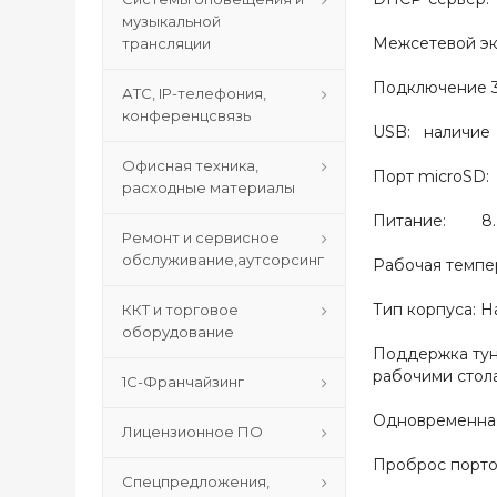
музыкальной
Межсетевой э
трансляции
Подключение
АТС, IP-телефония,
конференцсвязь
USB: наличие
Офисная техника,
Порт microS
расходные материалы
Питание: 8.. 3
Ремонт и сервисное
обслуживание,аутсорсинг
Рабочая темпер
Тип корпуса: Н
ККТ и торговое
оборудование
Поддержка тун
рабочими стола
1С-Франчайзинг
Одновременная
Лицензионное ПО
Проброс портов
Спецпредложения,