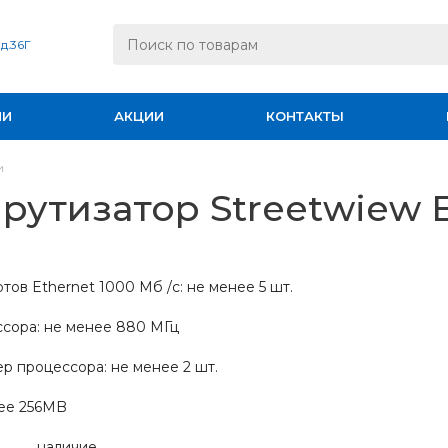
 д.36Г
ИИ
АКЦИИ
КОНТАКТЫ
и
утизатор Streetwiew E
тов Ethernet 1000 Мб /с: не менее 5 шт.
ссора: не менее 880 МГц
р процессора: не менее 2 шт.
нее 256MB
р: наличие