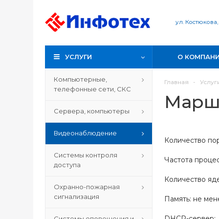
ул. Костюкова,
УСЛУГИ
О КОМПАН
Компьютерные,
Главная
-
Услуг
телефонные сети, СКС
Маршр
Сервера, компьютеры
Видеонаблюдение
Количество пор
Системы контроля
Частота проце
доступа
Количество яде
Охранно-пожарная
сигнализация
Память: не ме
DHCP-серве
Системы оповещения и