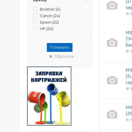
(3
че
Brother (
4
)
Canon (
24
)
Epson (
22
)
HP (
20
)
МФ
(1
бе
Показать
Сбросить
МФ
(3
се
МФ
(Z