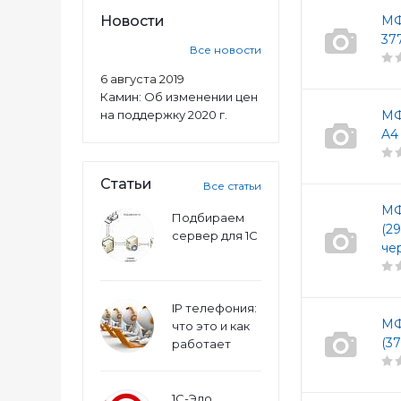
Новости
МФ
37
Все новости
6 августа 2019
Камин: Об изменении цен
на поддержку 2020 г.
МФ
A4
Статьи
Все статьи
МФ
Подбираем
(2
сервер для 1С
че
IP телефония:
МФ
что это и как
(3
работает
1С-Эдо