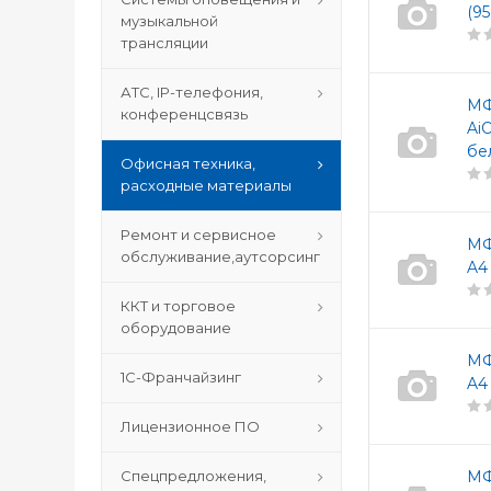
(9
музыкальной
трансляции
АТС, IP-телефония,
МФ
конференцсвязь
Ai
бе
Офисная техника,
расходные материалы
Ремонт и сервисное
МФ
обслуживание,аутсорсинг
A4
ККТ и торговое
оборудование
МФ
1С-Франчайзинг
A4
Лицензионное ПО
Спецпредложения,
МФ