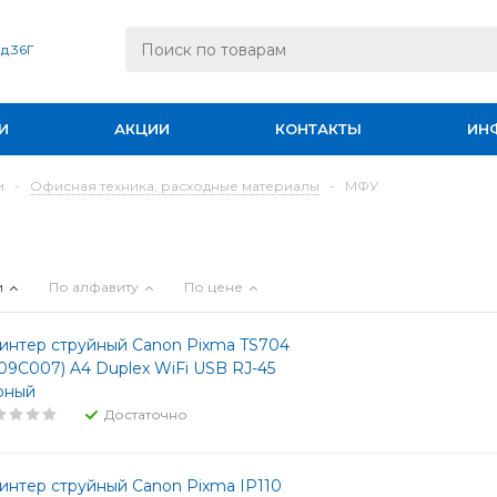
 д.36Г
И
АКЦИИ
КОНТАКТЫ
ИН
и
-
Офисная техника, расходные материалы
-
МФУ
и
По алфавиту
По цене
интер струйный Canon Pixma TS704
109C007) A4 Duplex WiFi USB RJ-45
рный
Достаточно
интер струйный Canon Pixma IP110