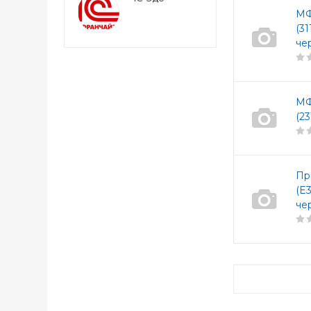
МФ
(3
че
МФ
(2
Пр
(E
че