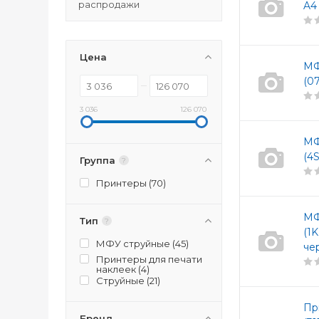
распродажи
A4
Цена
МФ
(0
3 036
126 070
МФ
(4
Группа
?
Принтеры (
70
)
МФ
Тип
?
(1
МФУ струйные (
45
)
че
Принтеры для печати
наклеек (
4
)
Струйные (
21
)
Пр
Бренд