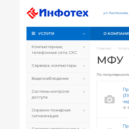
ул. Костюкова,
УСЛУГИ
О КОМПАНИ
Компьютерные,
Главная
-
Услуг
телефонные сети, СКС
МФУ
Сервера, компьютеры
По популярност
Видеонаблюдение
Пр
Системы контроля
(3
доступа
че
Охранно-пожарная
сигнализация
Пр
Системы оповещения и