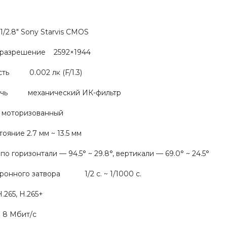
8" Sony Starvis CMOS
 разрешение 2592×1944
сть 0.002 лк (F/1.3)
очь механический ИК-фильтр
оторизованный
ояние 2.7 мм ~ 13.5 мм
 горизонтали — 94.5° ~ 29.8°, вертикали — 69.0° ~ 24.5°
тронного затвора 1/2 с. ~ 1/1000 с.
.265, H.265+
 Мбит/с