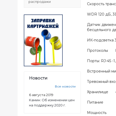
распродажи
Скорость транс
WDR 120 дБ, 3
Датчик движени
бесцельного д
ИК-подсветка 3
Протоколы RTM
Порты: RJ-45 -1
Встроенный ми
Новости
Тревожный в
Все новости
Хранилище сло
6 августа 2019
Камин: Об изменении цен
Питание DC
на поддержку 2020 г.
Мощность 8 В