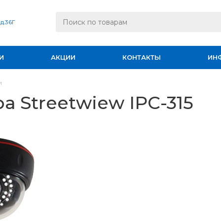
 д.36Г
И
АКЦИИ
КОНТАКТЫ
ИН
и
а Streetwiew IPC-315