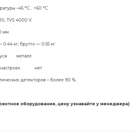
атуры –45 °C… +60 °C
K10, TVS 4000 V
0 мм
44 кг, брутто — 0.55 кг
рпуса металл
са настроек нет
тических детекторов – более 90 %.
ктное оборудование, цену узнавайте у менеджера)