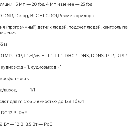
ляции 5 Мп — 20 fps, 4 Мп и менее — 25 fps
D DNR, Defog, BLC,HLC.ROI,Режим коридора
я (программный),датчик людей, подсчет людей, кантроль пер
вижения
5 м
P, TCP, IPv4/v6, HTTP, FTP, DHCP, DNS, DDNS, RTP, RTSP
, аудиовход – 1, аудиовыход - 1
крофон - есть
ход/выход 1/1
т для microSD емкостью до 128 Гбайт
 12 В, PoE
т — 12 В, 8.5 Вт — PoE