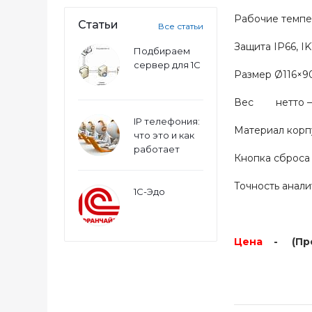
Рабочие темпер
Статьи
Все статьи
Защита IP66, I
Подбираем
сервер для 1С
Размер Ø116×9
Вес нетто — 0.
IP телефония:
Материал ко
что это и как
работает
Кнопка сбро
Точность анали
1С-Эдо
Цена
- (Прое