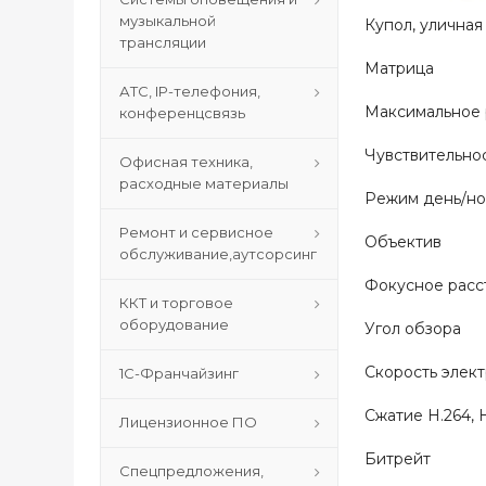
музыкальной
Купол, уличная
трансляции
Матрица 1/2.
АТС, IP-телефония,
Максимальное
конференцсвязь
Чувствительно
Офисная техника,
расходные материалы
Режим день/н
Ремонт и сервисное
Объектив м
обслуживание,аутсорсинг
Фокусное расст
ККТ и торговое
оборудование
Угол обзора по
Скорость элек
1С-Франчайзинг
Сжатие H.264, H
Лицензионное ПО
Битрейт 8
Спецпредложения,