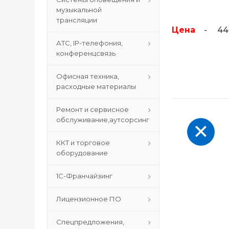
музыкальной
трансляции
Цена
- 4400
АТС, IP-телефония,
конференцсвязь
Офисная техника,
расходные материалы
Ремонт и сервисное
обслуживание,аутсорсинг
ККТ и торговое
оборудование
1С-Франчайзинг
Лицензионное ПО
Спецпредложения,