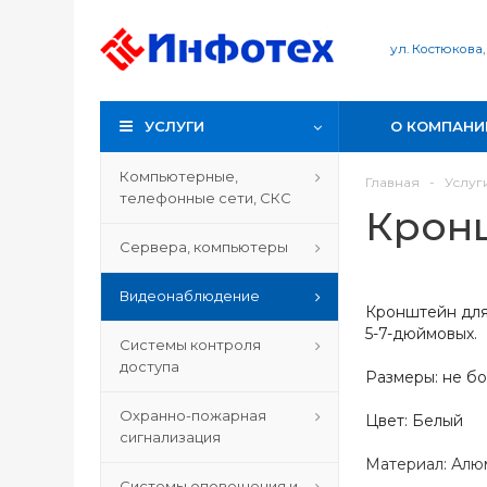
ул. Костюкова,
УСЛУГИ
О КОМПАНИ
Компьютерные,
Главная
-
Услуг
телефонные сети, СКС
Кронш
Сервера, компьютеры
Видеонаблюдение
Кронштейн для 
5-7-дюймовых.
Системы контроля
доступа
Размеры: не б
Охранно-пожарная
Цвет: Белый
сигнализация
Материал: Алю
Системы оповещения и