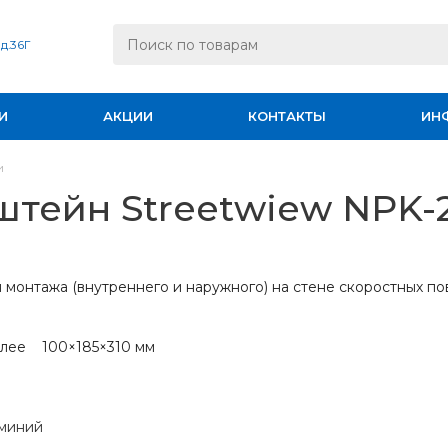
 д.36Г
И
АКЦИИ
КОНТАКТЫ
ИН
и
тейн Streetwiew NPK-2
монтажа (внутреннего и наружного) на стене скоростных по
олее 100×185×310 мм
миний