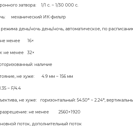
онного затвора: 1/1 с. ~ 1/30 000 с.
чь: механический ИК-фильтр
режима день/ночь день/ночь, автоматическое, по расписани
: не менее 16×
м: не менее 32×
оризованный: наличие
ояние, не хуже: 4.9 мм ~ 156 мм
35 ~ F/4.4
ектива, не хуже: горизонтальный: 54.50° ~ 2.24°, вертикальный:
 разрешение: не менее 2560×1920
сновной поток, дополнительный поток