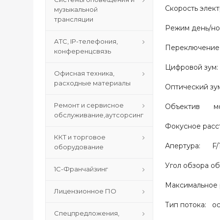
Скорость электр
музыкальной
трансляции
Режим день/но
АТС, IP-телефония,
Переключение 
конференцсвязь
Цифровой зум
Офисная техника,
расходные материалы
Оптический зу
Ремонт и сервисное
Объектив мот
обслуживание,аутсорсинг
Фокусное расст
ККТ и торговое
Апертура: F/1.
оборудование
Угол обзора объ
1С-Франчайзинг
Максимальное
Лицензионное ПО
Тип потока: о
Спецпредложения,