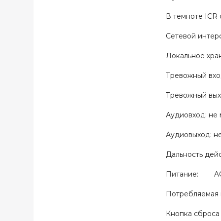
В темноте ICR 
Сетевой интер
Локальное хра
Тревожный вхо
Тревожный в
Аудиовход: 
Аудиовыход:
Дальность дей
Питание: AC 2
Потребляемая 
Кнопка сброса 