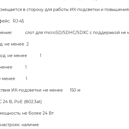
смещается в сторону для работы ИК-подсветки и повышения 
фейс: RJ-45
нение: слот для microSD/SDHC/SDXC с поддержкой не ме
д: не менее 2
ыход: не менее 1
не менее 1
 не менее 1
ствия ИК-подсветки: не менее 150 м
4 В, PoE (802.3at)
мощность: не более 24 Вт
настроек: наличие