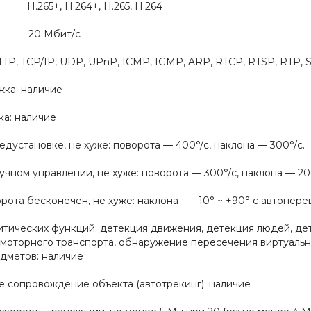
H.265+, H.264+, H.265, H.264
ео: 20 Мбит/с
TP, TCP/IP, UDP, UPnP, ICMP, IGMP, ARP, RTCP, RTSP, RTP,
ка: наличие
а: наличие
едустановке, не хуже: поворота — 400°/с, наклона — 300°/с.
учном управлении, не хуже: поворота — 300°/с, наклона — 20
ота бесконечен, не хуже: наклона — –10° ~ +90° с автопере
тических функций: детекция движения, детекция людей, дет
моторного транспорта, обнаружение пересечения виртуально
дметов: наличие
е сопровождение объекта (автотрекинг): наличие