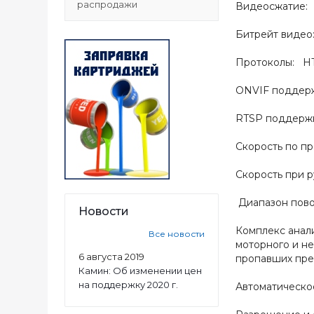
распродажи
Видеосжатие: 
Битрейт вид
Протоколы: HT
ONVIF поддерж
RTSP поддержк
Скорость по пр
Скорость при р
Диапазон повор
Новости
Комплекс анали
Все новости
моторного и не
6 августа 2019
пропавших пре
Камин: Об изменении цен
на поддержку 2020 г.
Автоматическо