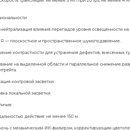
корость трансляции: не менее 5 Мп при 20 fps; не менее 4 Мп 
.
иональности:
нейтрализация влияния перепадов уровня освещенности на 
R — плоскостное и пространственное шумоподавление.
ение контрастности для устранения дефектов, внесенных т
вание на выделенной области и параллельное снижение разр
итрейта.
ация контровой засветки.
ка локальной засветки.
личие.
альностью действия: не менее 150 м.
ночь с механическим ИК-фильтром, корректирующим цветопе