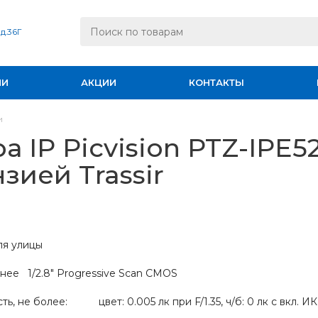
 д.36Г
ИИ
АКЦИИ
КОНТАКТЫ
и
а IP Picvision PTZ-IPE5
зией Trassir
ля улицы
нее 1/2.8" Progressive Scan CMOS
ть, не более: цвет: 0.005 лк при F/1.35, ч/б: 0 лк с вкл. ИК