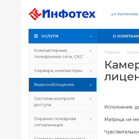
ул. Костюкова,
УСЛУГИ
О КОМПАН
Компьютерные,
Главная
-
Услуг
телефонные сети, СКС
Камер
Сервера, компьютеры
лицен
Видеонаблюдение
Системы контроля
доступа
Исполнение: д
Охранно-пожарная
Матрица: не ме
сигнализация
Чувствительнос
Системы оповещения и