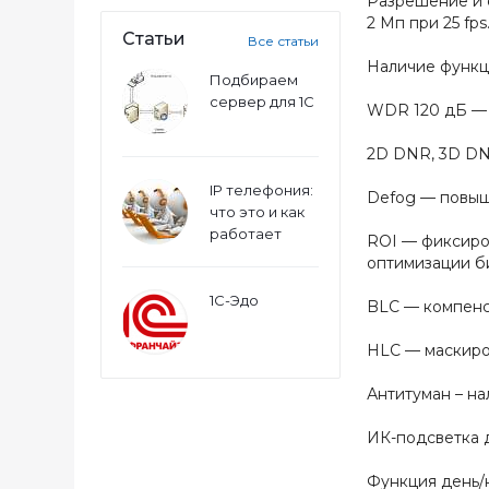
Разрешение и с
2 Мп при 25 fps
Статьи
Все статьи
Наличие функц
Подбираем
сервер для 1С
WDR 120 дБ — 
2D DNR, 3D DN
IP телефония:
Defog — повыш
что это и как
работает
ROI — фиксиро
оптимизации б
1С-Эдо
BLC — компенс
HLC — маскиров
Антитуман – на
ИК-подсветка д
Функция день/