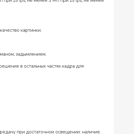
при 25 fps, не менее 3 Мп при 25 fps, не менее
качество картинки.
уманом, задымлением.
ешение в остальных частях кадра для
редачу при достаточном освещении: наличие.