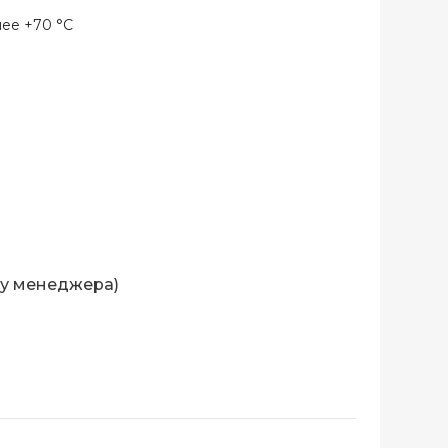
 менее +70 °C
 у менеджера)