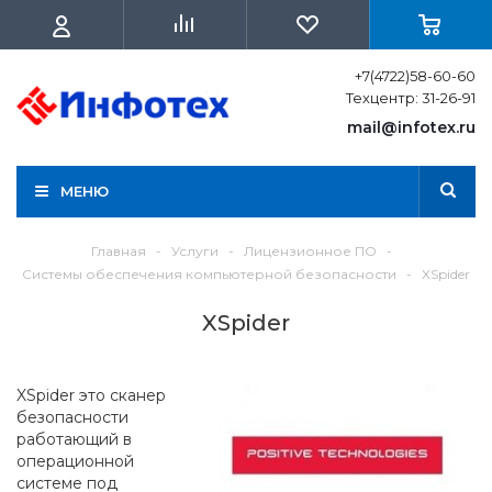
+7(4722)58-60-60
Техцентр: 31-26-91
mail@infotex.ru
МЕНЮ
Главная
-
Услуги
-
Лицензионное ПО
-
Системы обеспечения компьютерной безопасности
-
XSpider
XSpider
XSpider это сканер
безопасности
работающий в
операционной
системе под