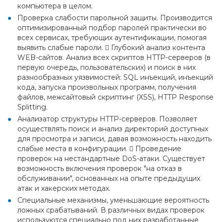
компьютера в целом.
Проверка слабости парольной защиты. Производится
оптимизированный подбор паролей практически во
всех сервисах, требующих аутентификации, помогая
выявить слабые пароли.  Глубокий анализ контента
WEB-сайтов. Анализ всех скриптов HTTP-серверов (в
первую очередь, пользовательских) и поиск в них
разнообразных уязвимостей: SQL инъекций, инъекций
кода, запуска произвольных программ, получения
файлов, межсайтовый скриптинг (XSS), HTTP Response
Splitting.
Анализатор структуры HTTP-серверов. Позволяет
осуществлять поиск и анализ директорий доступных
для просмотра и записи, давая возможность находить
слабые места в конфигурации.  Проведение
проверок на нестандартные DoS-атаки. Существует
возможность включения проверок "на отказ в
обслуживании", основанных на опыте предыдущих
атак и хакерских методах.
Специальные механизмы, уменьшающие вероятность
ложных срабатываний. В различных видах проверок
используются специально под них разработанные