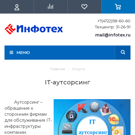
+7(4722)58-60-60
Техцентр: 31-26-91
mail@infotex.ru
МЕНЮ
Главная
-
Услуги
IT-аутсорсинг
Aутсорсинг –
обращение к
сторонним фирмам
для обслуживания IT-
инфраструктуры
компании.