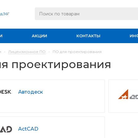
 д.36Г
И
АКЦИИ
КОНТАКТЫ
ИН
и
-
Лицензионное ПО
-
ПО для проектирования
ля проектирования
Автодеск
ActCAD