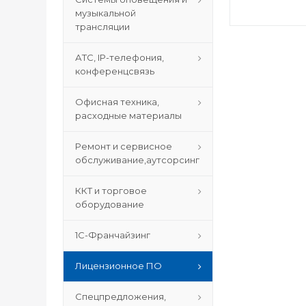
музыкальной
трансляции
АТС, IP-телефония,
конференцсвязь
Офисная техника,
расходные материалы
Ремонт и сервисное
обслуживание,аутсорсинг
ККТ и торговое
оборудование
1С-Франчайзинг
Лицензионное ПО
Спецпредложения,