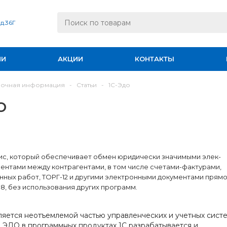
 д.36Г
ИИ
АКЦИИ
КОНТАКТЫ
вочная информация
-
Статьи
-
1С-Эдо
о
вис, который обеспечивает обмен юридически значимыми элек-
ентами между контрагентами, в том числе счетами-фактурами,
нных работ, ТОРГ-12 и другими электронными документами прямо
8, без использования других программ.
ляется неотъемлемой частью управленческих и учетных систе
 ЭДО в программных продуктах 1С разрабатывается и