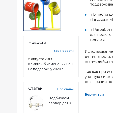
поддерживае
n В настоящ
«Такском», «
n Разработа
для подключ
только для 
Новости
Все новости
Использование
деятельности, 
6 августа 2019
взаимодействи
Камин: Об изменении цен
на поддержку 2020 г.
Так как при ис
учетную систем
декларации по 
Статьи
Все статьи
Вернуться
Подбираем
сервер для 1С