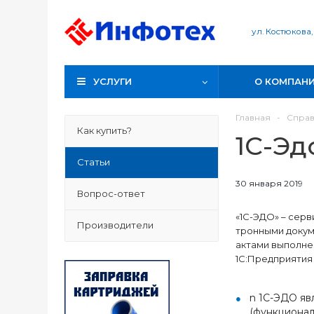
ул. Костюкова,
УСЛУГИ
О КОМПАН
Главная
-
Спра
Как купить?
1С-Эд
Статьи
30 января 2019
Вопрос-ответ
«1С-ЭДО» – сер
Производители
тронными докум
актами выполне
1С:Предприятия 
n 1С-ЭДО яв
(функционал