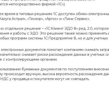
тся непосредственно фирмой «1С»).
ее время в типовых решениях 1С доступен обмен электронн
Калуга Астрал», «Тензор», «Аргос» и «Линк-Сервис».
но отдельное решение – «1С:Клиент ЭДО 8» ред. 2.0, которое
ения и работы с ЭДО. Это решение также можно применять 
любых программ системы 1С:Предприятие 8, но и для учетных 
 электронных документов помогает компаниям снижать затр
значительно снижает риски расхождения данных в учетных си
е с контролирующими органами.
пользовании бумажных документов по поступлениям внесение
у происходит вручную, высока вероятность расхождения дан
НДС у продавца и покупателя могут не совпадать.