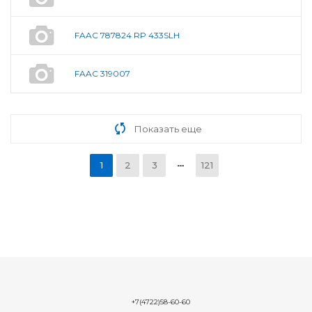
FAAC 787824 RP 433SLH
FAAC 319007
Показать еще
1
2
3
121
+7(4722)58-60-60