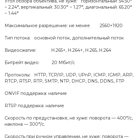
Угол обзора объектива, не хуже: горизонтальный: 54.50°
~ 2.24°, вертикальный: 30.30° ~ 1.27°, диагональный: 65.20°
~ 1.44°
Максимальное разрешение: не менее 2560×1920
Тип потока: основной поток, дополнительный поток
Видеосжатие: H.265+, H.264+, H.265, H.264
Битрейт видео: 20 Мбит/с
Протоколы: HTTP, TCP/IP, UDP, UPnP, ICMP, IGMP, ARP,
RTCP, RTSP, RTP, SMTP, NTP, DHCP, DNS, DDNS, FTP
ONVIF поддержка: наличие
RTSP поддержка: наличие
Скорость по предустановке, не хуже: поворота — 400°/с,
наклона — 300°/с.
Скорость при ручном управлении, не хуже: поворота —