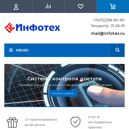
+7(4722)58-60-60
Техцентр: 31-26-91
mail@infotex.ru
МЕНЮ
Системы контроля доступа
Готовые решения контроля доступа в помещения
Перейти в каталог
Опыт в
От проектирования
нестандартных
до решения
проектах