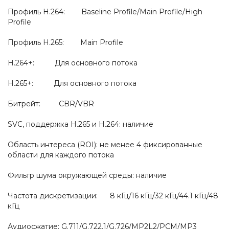
Профиль H.264: Baseline Profile/Main Profile/High
Profile
Профиль H.265: Main Profile
H.264+: Для основного потока
H.265+: Для основного потока
Битрейт: CBR/VBR
SVC, поддержка H.265 и H.264: наличие
Область интереса (ROI): не менее 4 фиксированные
области для каждого потока
Фильтр шума окружающей среды: наличие
Частота дискретизации: 8 кГц/16 кГц/32 кГц/44.1 кГц/48
кГц
Аудиосжатие: G.711/G.722.1/G.726/MP2L2/PCM/MP3