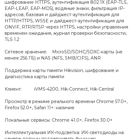
шифрование HTTPS, аутентификация 802.1X (EAP-TLS,
EAP-LEAP, EAP-MD5), водяные знаки, фильтрация IP-
адресов, базовая и дайджест-аутентификация для
HTTP/HTTPS, WSSE и дайджест-аутентификация для
ONVIF, RTP/RTSP через HTTPS, настройки управления
временем ожидания, журнал проверки безопасности,
TLS 1.2
Сетевое хранение: MicroSD/SDHC/SDXC-карты (не
менее 256 ГБ) и NAS (NFS, SMB/CIFS), ANR
Поддержка карты памяти Hikvision, шифрование и
диагностика карты памяти
Клиент: iVMS-4200, Hik-Connect, Hik-Central
Просмотр в режиме реального времени Chrome 57.0+,
Firefox 52.0+, Safari 11+: наличие
Локальные сервисы: Chrome 41.0+, Firefox 30.0+
Интеллектуальная ИК-подсветка: ИК-светодиоды на
камере должны поддерживать функцию