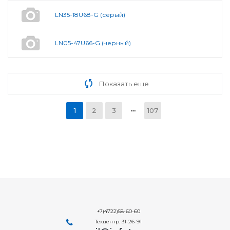
LN35-18U68-G (серый)
LN05-47U66-G (черный)
Показать еще
1
2
3
107
+7(4722)58-60-60
Техцентр: 31-26-91