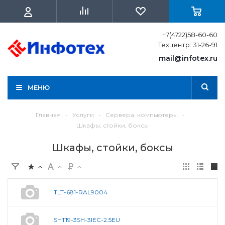
+7(4722)58-60-60
Техцентр: 31-26-91
mail@infotex.ru
МЕНЮ
Главная
-
Услуги
-
Сервера, компьютеры
-
Шкафы, стойки, боксы
Шкафы, стойки, боксы
TLT-681-RAL9004
SHT19-3SH-3IEC-2.5EU