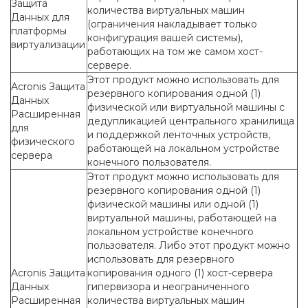
Защита
количества виртуальных машин
Данных для
(ограничения накладывает только
платформы
конфигурация вашей системы),
виртуализации
работающих на том же самом хост-
сервере.
Этот продукт можно использовать для
Acronis Защита
резервного копирования одной (1)
Данных
физической или виртуальной машины с
Расширенная
дедупликацией центрального хранилища
для
и поддержкой ленточных устройств,
физического
работающей на локальном устройстве
сервера
конечного пользователя.
Этот продукт можно использовать для
резервного копирования одной (1)
физической машины или одной (1)
виртуальной машины, работающей на
локальном устройстве конечного
пользователя. Либо этот продукт можно
использовать для резервного
Acronis Защита
копирования одного (1) хост-сервера
Данных
гипервизора и неограниченного
Расширенная
количества виртуальных машин