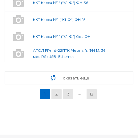
ККТ Касса №1" ("К1-Ф") ФН-36
ККТ Касса №1 ("К1-Ф") ФН-15
ККТ Касса №1" ("К1-Ф") без ФН
АТОЛ FPrint-22ПТК. Черный. ФН 1.1. 36
мес RS+USB+Ethernet
Показать еще
1
2
3
12