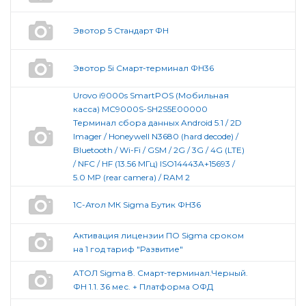
Эвотор 5 Стандарт ФН
Эвотор 5i Смарт-терминал ФН36
Urovo i9000s SmartPOS (Мобильная
касса) MC9000S-SH2S5E00000
Терминал сбора данных Android 5.1 / 2D
Imager / Honeywell N3680 (hard decode) /
Bluetooth / Wi-Fi / GSM / 2G / 3G / 4G (LTE)
/ NFC / HF (13.56 МГц) ISO14443A+15693 /
5.0 MP (rear camera) / RAM 2
1С-Атол МК Sigma Бутик ФН36
Активация лицензии ПО Sigma сроком
на 1 год тариф "Развитие"
АТОЛ Sigma 8. Смарт-терминал.Черный.
ФН 1.1. 36 мес. + Платформа ОФД