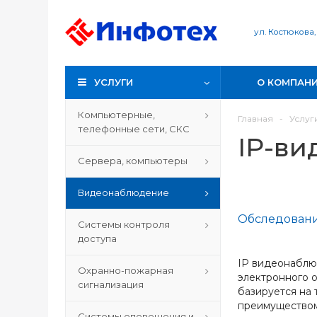
ул. Костюкова,
УСЛУГИ
О КОМПАН
Компьютерные,
Главная
-
Услуг
телефонные сети, СКС
IP-в
Сервера, компьютеры
Видеонаблюдение
Обследовани
Системы контроля
доступа
IP видеонаблю
Охранно-пожарная
электронного 
сигнализация
базируется на 
преимуществом
Системы оповещения и