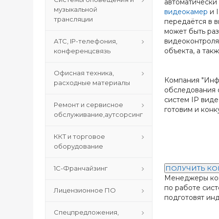
автоматически
музыкальной
видеокамер
и I
трансляции
передаётся в в
может быть ра
видеоконтроля 
АТС, IP-телефония,
объекта, а так
конференцсвязь
Офисная техника,
Компания "Инфо
расходные материалы
обследования 
систем IP вид
Ремонт и сервисное
готовим и конк
обслуживание,аутсорсинг
ККТ и торговое
оборудование
1С-Франчайзинг
ПОЛУЧИТЬ К
Менеджеры ко
по работе сис
Лицензионное ПО
подготовят ин
Спецпредложения,