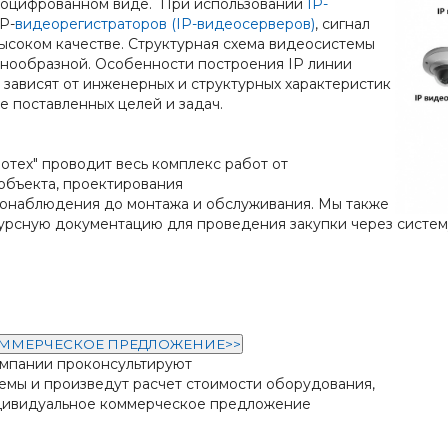
 оцифрованном виде. При использовании
IP-
P-
видеорегистраторов (IP-видеосерверов)
, сигнал
ысоком качестве. Структурная схема видеосистемы
знообразной. Особенности построения IP линии
зависят от инженерных и структурных характеристик
же поставленных целей и задач.
тех" проводит весь комплекс работ от
объекта, проектирования
еонаблюдения до монтажа и обслуживания. Мы также
урсную документацию для проведения закупки через систему
ОММЕРЧЕСКОЕ ПРЕДЛОЖЕНИЕ>>
мпании проконсультируют
темы и произведут расчет стоимости оборудования,
дивидуальное коммерческое предложение