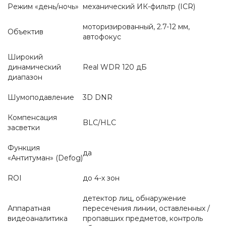
Режим «день/ночь»
механический ИК-фильтр (ICR)
моторизированный, 2.7-12 мм,
Объектив
автофокус
Широкий
динамический
Real WDR 120 дБ
диапазон
Шумоподавление
3D DNR
Компенсация
BLC/HLC
засветки
Функция
да
«Антитуман» (Defog)
ROI
до 4-х зон
детектор лиц, обнаружение
Аппаратная
пересечения линии, оставленных /
видеоаналитика
пропавших предметов, контроль