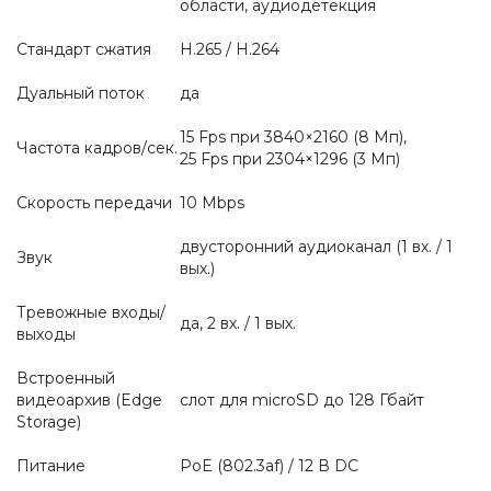
области, аудиодетекция
Стандарт сжатия
H.265 / H.264
Дуальный поток
да
15 Fps при 3840×2160 (8 Мп),
Частота кадров/сек.
25 Fps при 2304×1296 (3 Мп)
Скорость передачи
10 Mbps
двусторонний аудиоканал (1 вх. / 1
Звук
вых.)
Тревожные входы/
да, 2 вх. / 1 вых.
выходы
Встроенный
видеоархив (Edge
слот для microSD до 128 Гбайт
Storage)
Питание
PoE (802.3af) / 12 В DC