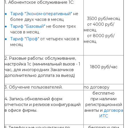
1. Абонентское обслуживание 1С:
Тариф "Эконом-оперативный"
не
3500 руб/месяц
более двух часов в месяц
от 4000 руб/
Тариф "Базовый"
не более трех
месяц
часов в месяц
от 8000 руб/
Тариф "Проф"
от четырех часов в
месяц
месяц
2. Разовые работы: обслуживание,
настройка 1с (минимальный вызов - 1
1800 руб/час
час, для иногородних Заказчиков
дополнительно доплата за выезд)
3. Обучение пользователей.
по договору
бесплатно
4. Запись обновлений форм
при наличии
отчетности и релизов конфигураций
регистрационной
в офисе фирмы.
анкеты и
договора
ИТС
5. Телефонные консультации по
бесплатно при