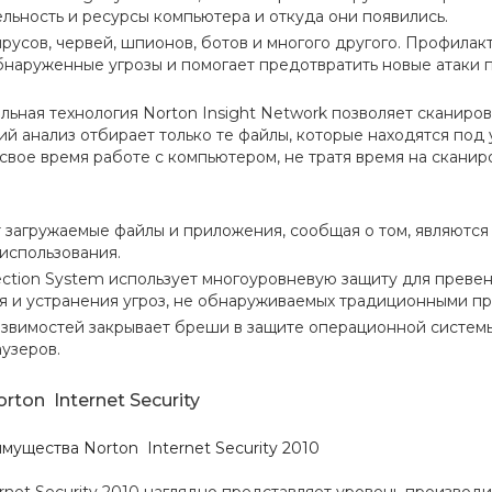
льность и ресурсы компьютера и откуда они появились.
ирусов, червей, шпионов, ботов и многого другого. Профила
бнаруженные угрозы и помогает предотвратить новые атаки п
льная технология Norton Insight Network позволяет сканиро
й анализ отбирает только те файлы, которые находятся под 
свое время работе с компьютером, не тратя время на сканир
 загружаемые файлы и приложения, сообщая о том, являются
 использования.
ection System использует многоуровневую защиту для превен
 и устранения угроз, не обнаруживаемых традиционными пр
язвимостей закрывает бреши в защите операционной системы
узеров.
rton Internet Security
ущества Norton Internet Security 2010