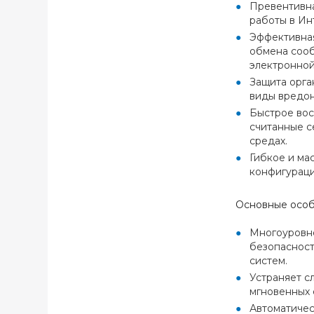
Превентивна
работы в Ин
Эффективная
обмена сооб
электронной
Защита орга
виды вредон
Быстрое вос
считанные с
средах.
Гибкое и ма
конфигураци
Основные осо
Многоуровне
безопасност
систем.
Устраняет с
мгновенных 
Автоматичес