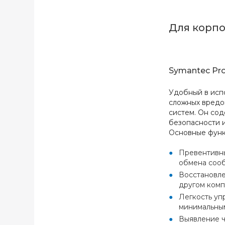
Для корп
Symantec Prot
Удобный в исп
сложных вредо
систем. Он со
безопасности 
Основные фун
Превентивны
обмена сооб
Восстановле
другом комп
Легкость уп
минимальным
Выявление ч