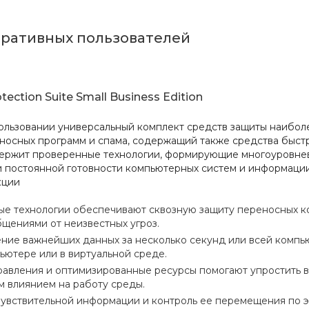
оративных пользователей
ection Suite Small Business Edition
ользовании универсальный комплект средств защиты наибол
носных программ и спама, содержащий также средства быст
держит проверенные технологии, формирующие многоуровне
и постоянной готовности компьютерных систем и информации
кции
е технологии обеспечивают сквозную защиту переносных ко
щениями от неизвестных угроз.
ние важнейших данных за несколько секунд или всей компь
ьютере или в виртуальной среде.
равления и оптимизированные ресурсы помогают упростить 
 влиянием на работу среды.
увствительной информации и контроль ее перемещения по э