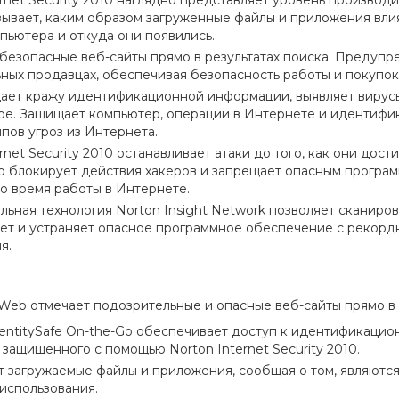
rnet Security 2010 наглядно представляет уровень производи
азывает, каким образом загруженные файлы и приложения вли
пьютера и откуда они появились.
безопасные веб-сайты прямо в результатах поиска. Предупр
ных продавцах, обеспечивая безопасность работы и покупок
ет кражу идентификационной информации, выявляет вирусы
ое. Защищает компьютер, операции в Интернете и идентифи
ипов угроз из Интернета.
net Security 2010 останавливает атаки до того, как они дост
 блокирует действия хакеров и запрещает опасным програм
о время работы в Интернете.
льная технология Norton Insight Network позволяет сканиро
т и устраняет опасное программное обеспечение с рекор
я.
 Web отмечает подозрительные и опасные веб-сайты прямо в 
entitySafe On-the-Go обеспечивает доступ к идентификацио
 защищенного с помощью Norton Internet Security 2010.
 загружаемые файлы и приложения, сообщая о том, являются
 использования.