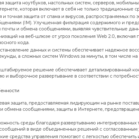
я защита ноутбуков, настольных систем, серверов, мобильн
тернете, которая включает в себя не только традиционные с
 и точная защита от спама и вирусов, распространяемых по 
щениями (IM). Улучшенная фильтрация содержимого и пред
 почты и обмена сообщениями, выявляя чувствительные дан
низаций на веб-шлюзе от угроз поколения Web 2.0, включая 
осного кода.
становление данных и системы обеспечивает надежное восс
екунды, а сложных систем Windows за минуты, в том числе на
сштабируемое решение обеспечивает детализированный конт
ю и выборочное развертывание в соответствии с потребнос
бенности
вая защита, предоставляемая лидирующим на рынке постав
и обмена сообщениями, защиты в Интернете, предотвращени
ложность среды благодаря развертыванию интегрированных 
сообщений в виде объединенных решений с согласованным 
кие средства управления помогают с легкостью обеспечить и