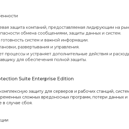
бенности
вая защита компаний, предоставляемая лидирующим на ры
опасности обмена сообщениями, защиты данных и систем.
 готовность систем и важной информации.
тановки, развертывания и управления.
т процессы и устраняет дополнительные действия и расход
авщику для обеспечения полной защиты.
ection Suite Enterprise Edition
комплексную защиту для серверов и рабочих станций, систе
временных сложных вредоносных программ, потери данных и 
 в случае сбоя.
кции