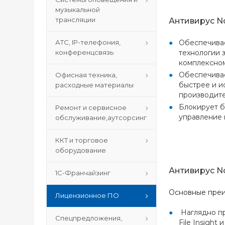
музыкальной
трансляции
Антивирус No
Обеспечивае
АТС, IP-телефония,
технологии 
конференцсвязь
комплексном
Обеспечивае
Офисная техника,
быстрее и и
расходные материалы
производите
Блокирует б
Ремонт и сервисное
управление 
обслуживание,аутсорсинг
ККТ и торговое
оборудование
Антивирус N
1С-Франчайзинг
Основные пре
Лицензионное ПО
Наглядно пр
Спецпредложения,
File Insight