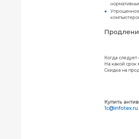
нормативны
Упрощенное 
компьютеров
Продление
Когда следует 
На какой срок м
Скидка на прод
Купить антив
1c@infotex.ru