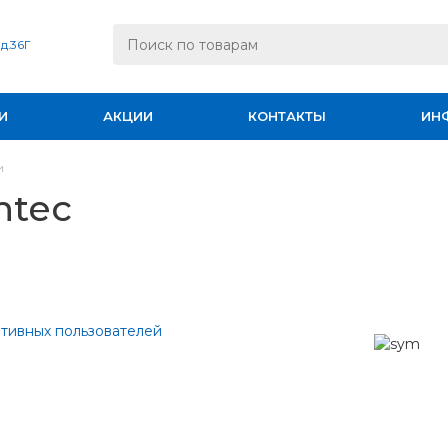
 д.36Г
И
АКЦИИ
КОНТАКТЫ
ИН
и
ntec
тивных пользователей