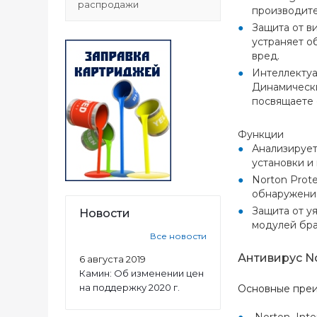
распродажи
производите
Защита от в
устраняет о
вред.
Интеллектуа
Динамически
посвящаете 
Функции
Анализирует
установки и
Norton Prot
обнаружения
Защита от у
Новости
модулей бра
Все новости
Антивирус No
6 августа 2019
Камин: Об изменении цен
на поддержку 2020 г.
Основные преим