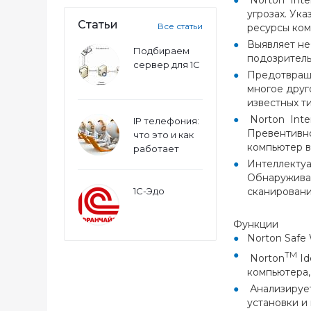
Norton Inte
угрозах. Ук
Статьи
Все статьи
ресурсы ком
Выявляет не
Подбираем
подозритель
сервер для 1С
Предотвраща
многое друг
известных т
Norton Inter
IP телефония:
Превентивно
что это и как
компьютер в
работает
Интеллектуа
Обнаруживае
1С-Эдо
сканировани
Функции
Norton Safe
TM
Norton
Id
компьютера,
Анализирует
установки и