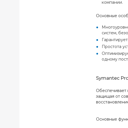
компании.
Основные осо
Многоуровне
систем, без
Гарантирует
Простота ус
Оптимизируе
одному пост
Symantec Prot
Обеспечивает 
защищая от со
восстановление
Основные фун