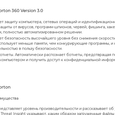
rton 360 Version 3.0
т защиту компьютера, сетевых операций и идентификацион
защиты от вирусов, программ-шпионов, червей, фишинга, хаке
, полностью автоматизированном решении.
т безопасность высочайшего уровня без снижения скорости
спользует меньше памяти, чем конкурирующие программы, и 
льностью в пользу безопасности.
отнеты. Автоматически распознает ботнеты, предотвращая п
компьютером и получить доступ к конфиденциальной инфор
orton
имущества
едставляет уровень производительности и рассказывает об у
 и Threat Insight указывают, каким образом загруженные файл