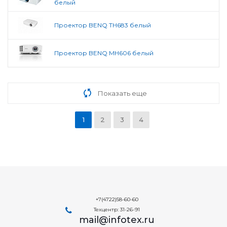
белый
Проектор BENQ TH683 белый
Проектор BENQ MH606 белый
Показать еще
1
2
3
4
+7(4722)58-60-60
Техцентр: 31-26-91
mail@infotex.ru