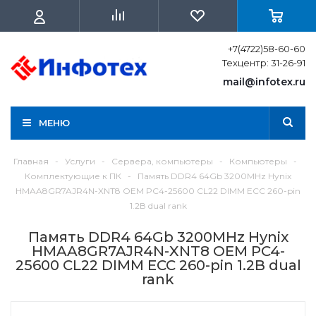
+7(4722)58-60-60
Техцентр: 31-26-91
mail@infotex.ru
МЕНЮ
Главная
-
Услуги
-
Сервера, компьютеры
-
Компьютеры
-
Комплектующие к ПК
-
Память DDR4 64Gb 3200MHz Hynix
HMAA8GR7AJR4N-XNT8 OEM PC4-25600 CL22 DIMM ECC 260-pin
1.2В dual rank
Память DDR4 64Gb 3200MHz Hynix
HMAA8GR7AJR4N-XNT8 OEM PC4-
25600 CL22 DIMM ECC 260-pin 1.2В dual
rank