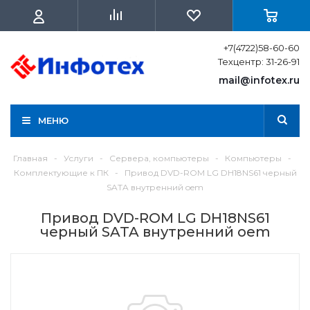
+7(4722)58-60-60
Техцентр: 31-26-91
mail@infotex.ru
МЕНЮ
Главная
-
Услуги
-
Сервера, компьютеры
-
Компьютеры
-
Комплектующие к ПК
-
Привод DVD-ROM LG DH18NS61 черный
SATA внутренний oem
Привод DVD-ROM LG DH18NS61
черный SATA внутренний oem