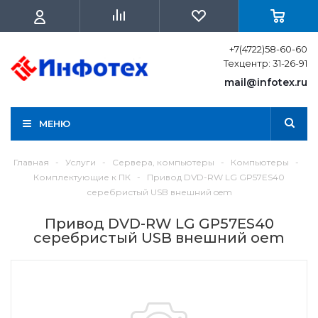
+7(4722)58-60-60
Техцентр: 31-26-91
mail@infotex.ru
МЕНЮ
Главная
-
Услуги
-
Сервера, компьютеры
-
Компьютеры
-
Комплектующие к ПК
-
Привод DVD-RW LG GP57ES40
серебристый USB внешний oem
Привод DVD-RW LG GP57ES40
серебристый USB внешний oem