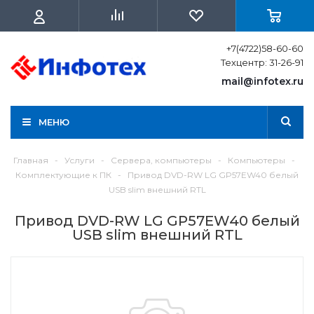
+7(4722)58-60-60
Техцентр: 31-26-91
mail@infotex.ru
МЕНЮ
Главная
-
Услуги
-
Сервера, компьютеры
-
Компьютеры
-
Комплектующие к ПК
-
Привод DVD-RW LG GP57EW40 белый
USB slim внешний RTL
Привод DVD-RW LG GP57EW40 белый
USB slim внешний RTL