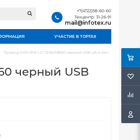
+7(4722)58-60-60
Техцентр: 31-26-91
mail@infotex.ru
ФОРМАЦИЯ
УЧАСТИЕ В ТОРГАХ
-
Привод DVD-RW LG GP60NB60 черный USB ultra slim
60 черный USB
о