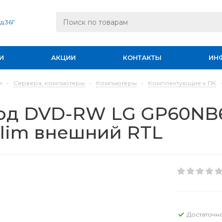
 д.36Г
И
АКЦИИ
КОНТАКТЫ
ИН
и
-
Сервера, компьютеры
-
Компьютеры
-
Комплектующие к ПК
од DVD-RW LG GP60NB
 slim внешний RTL
Достаточн