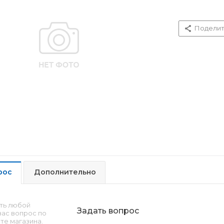
Поделит
рос
Дополнительно
ть любой
Задать вопрос
ас вопрос по
те магазина.