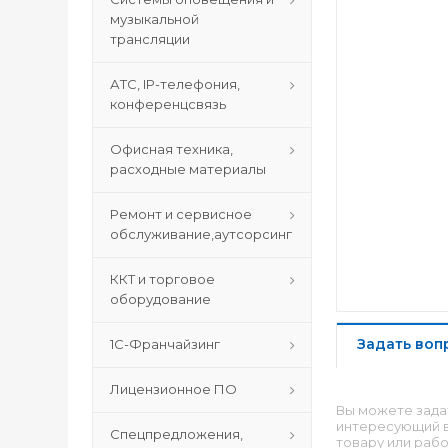
музыкальной
трансляции
АТС, IP-телефония,
конференцсвязь
Офисная техника,
расходные материалы
Ремонт и сервисное
обслуживание,аутсорсинг
ККТ и торговое
оборудование
Задать воп
1С-Франчайзинг
Лицензионное ПО
Вы можете зада
интересующий в
Спецпредложения,
товару или рабо