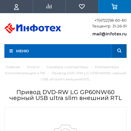
+7(4722)58-60-60
Техцентр: 31-26-91
mail@infotex.ru
МЕНЮ
Главная
-
Услуги
-
Сервера, компьютеры
-
Компьютеры
-
Комплектующие к ПК
-
Привод DVD-RW LG GP60NW60 черный
USB ultra slim внешний RTL
Привод DVD-RW LG GP60NW60
черный USB ultra slim внешний RTL