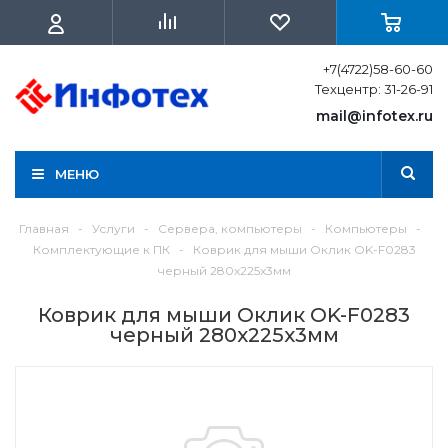
+7(4722)58-60-60
Техцентр: 31-26-91
mail@infotex.ru
МЕНЮ
Главная
-
Услуги
-
Сервера, компьютеры
-
Компьютеры
-
Комплектующие к ПК
-
Коврик для мыши Оклик OK-F0283
черный 280x225x3мм
Коврик для мыши Оклик OK-F0283
черный 280x225x3мм