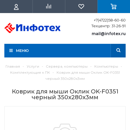
+7(4722)58-60-60
Техцентр: 31-26-91
mail@infotex.ru
МЕНЮ
Главная
-
Услуги
-
Сервера, компьютеры
-
Компьютеры
-
Комплектующие к ПК
-
Коврик для мыши Оклик OK-F0351
черный 350x280x3мм
Коврик для мыши Оклик OK-F0351
черный 350x280x3мм