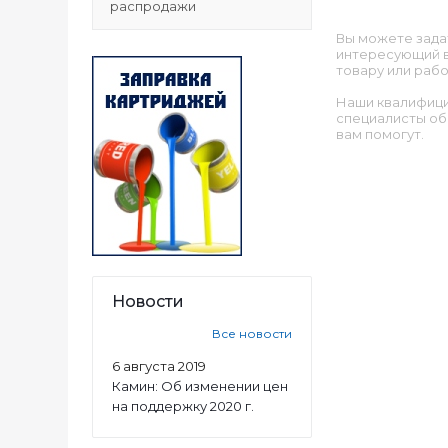
распродажи
Вы можете зада
интересующий в
товару или рабо
Наши квалифиц
специалисты об
вам помогут.
Новости
Все новости
6 августа 2019
Камин: Об изменении цен
на поддержку 2020 г.