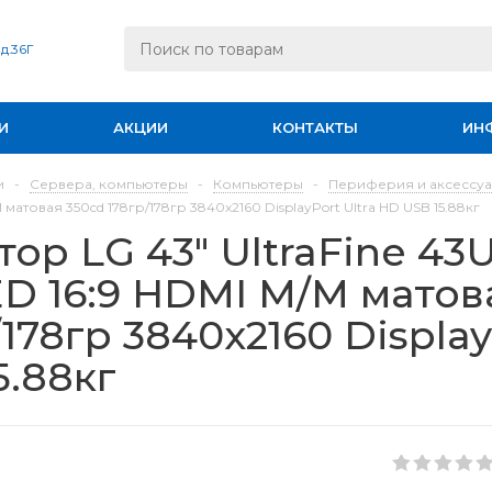
 д.36Г
И
АКЦИИ
КОНТАКТЫ
ИН
и
-
Сервера, компьютеры
-
Компьютеры
-
Периферия и аксессу
 матовая 350cd 178гр/178гр 3840x2160 DisplayPort Ultra HD USB 15.88кг
ор LG 43" UltraFine 4
ED 16:9 HDMI M/M матов
/178гр 3840x2160 Display
5.88кг