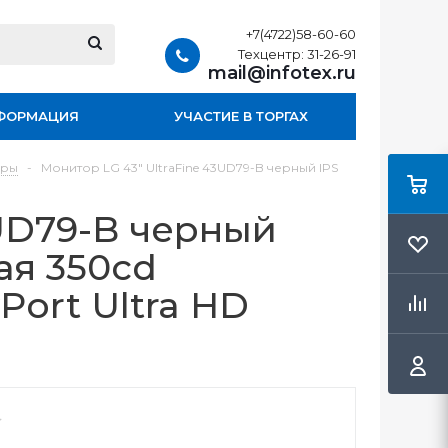
+7(4722)58-60-60
Техцентр: 31-26-91
mail@infotex.ru
ФОРМАЦИЯ
УЧАСТИЕ В ТОРГАХ
ары
-
Монитор LG 43" UltraFine 43UD79-B черный IPS
3UD79-B черный
ая 350cd
Port Ultra HD