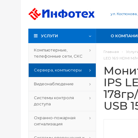
ул. Костюкова,
УСЛУГИ
О КОМПАНИ
Компьютерные,
Главная
-
Услуг
телефонные сети, СКС
LED 16:9 HDMI M/M
Монит
Сервера, компьютеры
IPS L
Видеонаблюдение
178гр
Системы контроля
USB 1
доступа
Охранно-пожарная
сигнализация
Системы оповещения и