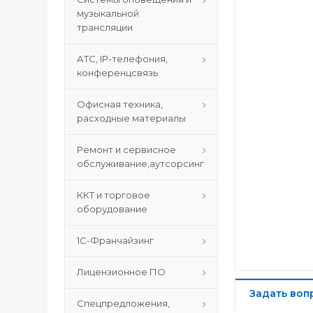
музыкальной
трансляции
АТС, IP-телефония,
конференцсвязь
Офисная техника,
расходные материалы
Ремонт и сервисное
обслуживание,аутсорсинг
ККТ и торговое
оборудование
1С-Франчайзинг
Лицензионное ПО
Задать воп
Спецпредложения,