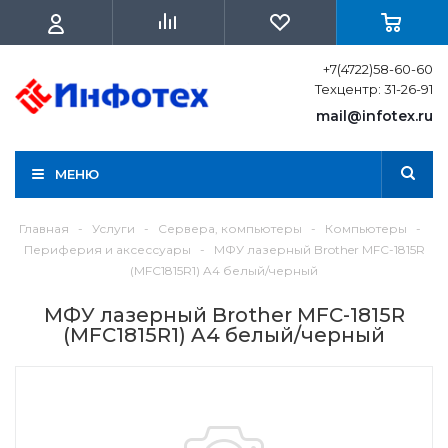
+7(4722)58-60-60
Техцентр: 31-26-91
mail@infotex.ru
МЕНЮ
Главная
-
Услуги
-
Сервера, компьютеры
-
Компьютеры
-
Периферия и аксессуары
-
МФУ лазерный Brother MFC-1815R
(MFC1815R1) A4 белый/черный
МФУ лазерный Brother MFC-1815R
(MFC1815R1) A4 белый/черный