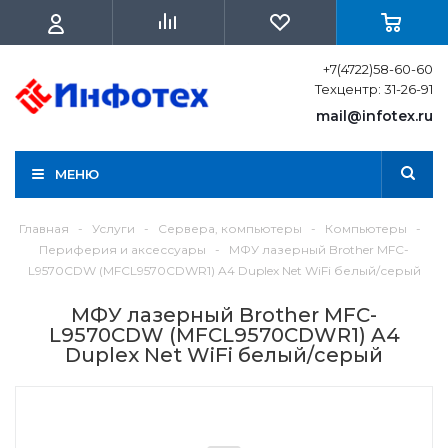
+7(4722)58-60-60
Техцентр: 31-26-91
mail@infotex.ru
МЕНЮ
Главная
-
Услуги
-
Сервера, компьютеры
-
Компьютеры
-
Периферия и аксессуары
-
МФУ лазерный Brother MFC-
L9570CDW (MFCL9570CDWR1) A4 Duplex Net WiFi белый/серый
МФУ лазерный Brother MFC-
L9570CDW (MFCL9570CDWR1) A4
Duplex Net WiFi белый/серый