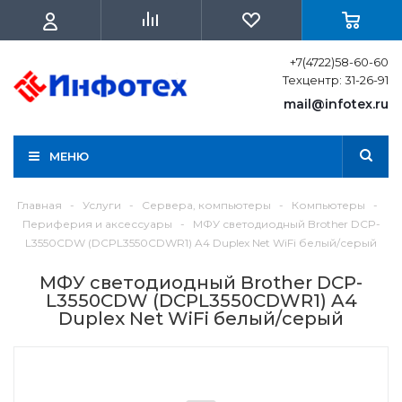
+7(4722)58-60-60
Техцентр: 31-26-91
mail@infotex.ru
МЕНЮ
Главная
-
Услуги
-
Сервера, компьютеры
-
Компьютеры
-
Периферия и аксессуары
-
МФУ светодиодный Brother DCP-
L3550CDW (DCPL3550CDWR1) A4 Duplex Net WiFi белый/серый
МФУ светодиодный Brother DCP-
L3550CDW (DCPL3550CDWR1) A4
Duplex Net WiFi белый/серый