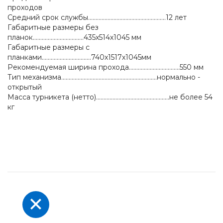
проходов
Средний срок службы....................................................12 лет
Габаритные размеры без
планок..................................435х514х1045 мм
Габаритные размеры с
планками.................................740х1517х1045мм
Рекомендуемая ширина прохода..................................550 мм
Тип механизма................................................................нормально -
открытый
Масса турникета (нетто).................................................не более 54
кг