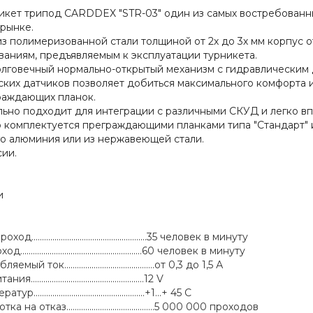
икет трипод CARDDEX "STR-03" один из самых востребованн
рынке.
з полимеризованной стали толщиной от 2х до 3х мм корпус 
аниям, предъявляемым к эксплуатации турникета.
лговечный нормально-открытый механизм c гидравлическим
ских датчиков позволяет добиться максимального комфорта 
раждающих планок.
льно подходит для интеграции с различными СКУД и легко в
 комплектуется преграждающими планками типа "Стандарт" и
о алюминия или из нержавеющей стали.
ии.
и
...................................................35 человек в минуту
....................................................60 человек в минуту
ток...........................................от 0,3 до 1,5 А
................................................12 V
................................................+1...+ 45 C
а отказ..........................................5 000 000 проходов