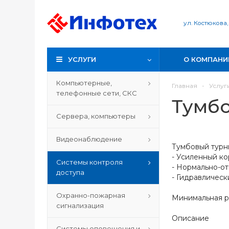
ул. Костюкова,
УСЛУГИ
О КОМПАНИ
Компьютерные,
Главная
-
Услуг
телефонные сети, СКС
Тумбо
Сервера, компьютеры
Видеонаблюдение
Тумбовый турн
- Усиленный ко
Системы контроля
- Нормально-о
доступа
- Гидравличес
Охранно-пожарная
Минимальная ро
сигнализация
Описание
Системы оповещения и