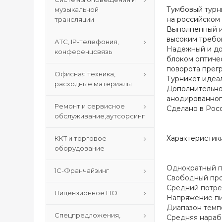
Тумбовый турн
музыкальной
на российском 
трансляции
Выполненный и
высоким требов
АТС, IP-телефония,
Надежный и до
конференцсвязь
блоком оптиче
поворота прег
Офисная техника,
Турникет идеа
расходные материалы
Дополнительно
анодированног
Ремонт и сервисное
Сделано в Росс
обслуживание,аутсорсинг
Характеристик
ККТ и торговое
оборудование
Однократный проход....
1С-Франчайзинг
Свободный проход......
Средний потребляемый 
Лицензионное ПО
Напряжение питания......
Диапазон температур.....
Спецпредложения,
Средняя наработка н