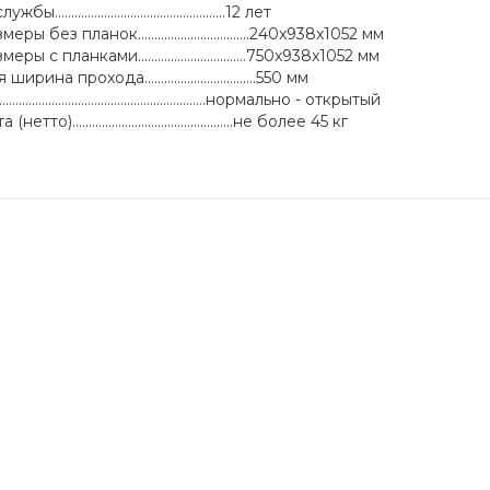
................................................12 лет
 без планок..................................240x938x1052 мм
 с планками.................................750x938x1052 мм
а прохода..................................550 мм
......................................................нормально - открытый
).................................................не более 45 кг