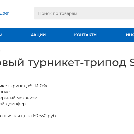
 д.36Г
И
АКЦИИ
КОНТАКТЫ
ИН
и
вый турникет-трипод 
икет-трипод «STR-03»
рпус
ткрытый механизм
кий демпфер
зничная цена 60 550 руб.