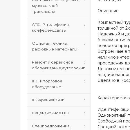
музыкальной
Описание
трансляции
Компактный ту
АТС, IP-телефония,
толщиной от 2х
конференцсвязь
Надежный и до
блоком оптиче
Офисная техника,
поворота прег
расходные материалы
Встроенные в т
наличию интер
Ремонт и сервисное
проведения доп
обслуживание,аутсорсинг
Дополнительно
анодированног
Сделано в Росс
ККТ и торговое
оборудование
Характеристик
1С-Франчайзинг
Идентификации по........
Лицензионное ПО
Однократный проход....
Свободный проход......
Спецпредложения,
Средний потребляемый