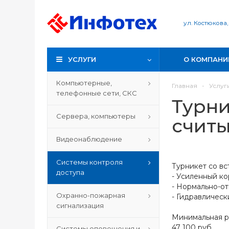
ул. Костюкова,
УСЛУГИ
О КОМПАНИ
Компьютерные,
Главная
-
Услуг
телефонные сети, СКС
Турни
Сервера, компьютеры
счит
Видеонаблюдение
Системы контроля
Турникет со в
доступа
- Усиленный ко
- Нормально-о
Охранно-пожарная
- Гидравличес
сигнализация
Минимальная р
47 100 руб.
Системы оповещения и