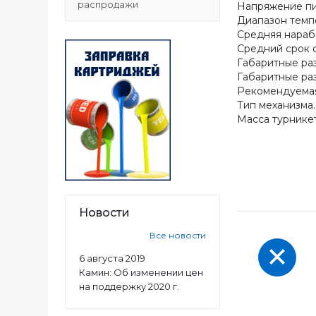
распродажи
Напряжение питания......
Диапазон температур.....
Средняя наработка н
Средний срок службы....
Габаритные размеры 
Габаритные размеры
Рекомендуемая ширин
Тип механизма..........
Масса турникета (нетто
Новости
Все новости
6 августа 2019
Камин: Об изменении цен
на поддержку 2020 г.