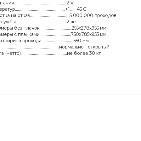
................................................12 V
................................................+1...+ 45 C
а отказ..........................................5 000 000 проходов
................................................12 лет
без планок..................................255х278х955 мм
 с планками.................................750х785х955 мм
а прохода..................................550 мм
......................................................нормально - открытый
).................................................не более 30 кг