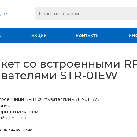
 д.36Г
И
АКЦИИ
КОНТАКТЫ
ИН
и
кет со встроенными R
ывателями STR-01EW
строенными RFID считывателями «STR-01EW»
рпус
ткрытый механизм
кий демпфер
озничная цена