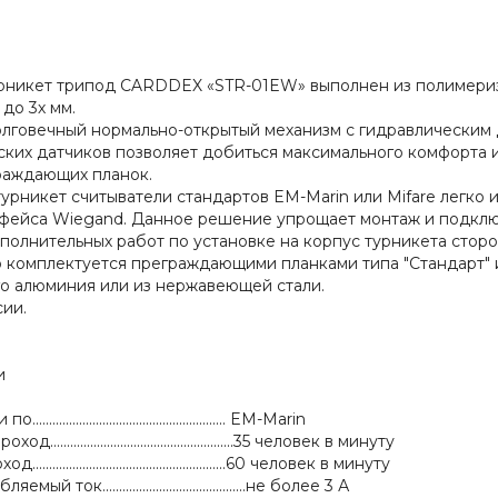
рникет трипод CARDDEX «STR-01EW» выполнен из полимери
 до 3х мм.
лговечный нормально-открытый механизм c гидравлическим
ских датчиков позволяет добиться максимального комфорта 
раждающих планок.
урникет считыватели стандартов EM-Marin или Mifare легко
фейса Wiegand. Данное решение упрощает монтаж и подключ
олнительных работ по установке на корпус турникета сторо
 комплектуется преграждающими планками типа "Стандарт" и
о алюминия или из нержавеющей стали.
ии.
и
.................................................. EM-Marin
...................................................35 человек в минуту
....................................................60 человек в минуту
 ток...........................................не более 3 А