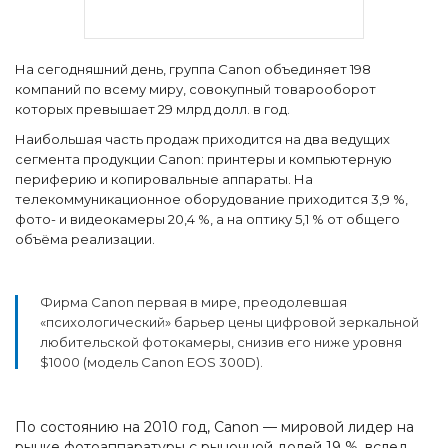
На сегодняшний день, группа Canon объединяет 198
компаний по всему миру, совокупный товарооборот
которых превышает 29 млрд долл. в год.
Наибольшая часть продаж приходится на два ведущих
сегмента продукции Canon: принтеры и компьютерную
периферию и копировальные аппараты. На
телекоммуникационное оборудование приходится 3,9 %,
фото- и видеокамеры 20,4 %, а на оптику 5,1 % от общего
объёма реализации.
Фирма Canon первая в мире, преодолевшая
«психологический» барьер цены цифровой зеркальной
любительской фотокамеры, снизив его ниже уровня
$1000 (модель Canon EOS 300D).
По состоянию на 2010 год, Canon — мировой лидер на
рынке фотоаппаратуры c рыночной долей 19 %, вслед