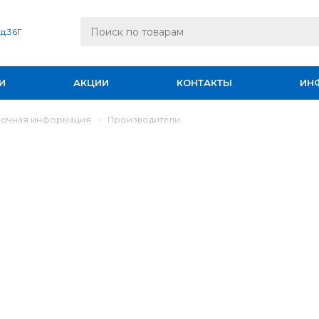
 д.36Г
И
АКЦИИ
КОНТАКТЫ
ИН
вочная информация
-
Производители