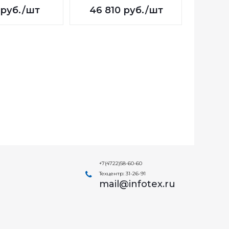
руб.
/шт
46 810
руб.
/шт
77 2
+7(4722)58-60-60
Техцентр: 31-26-91
mail@infotex.ru