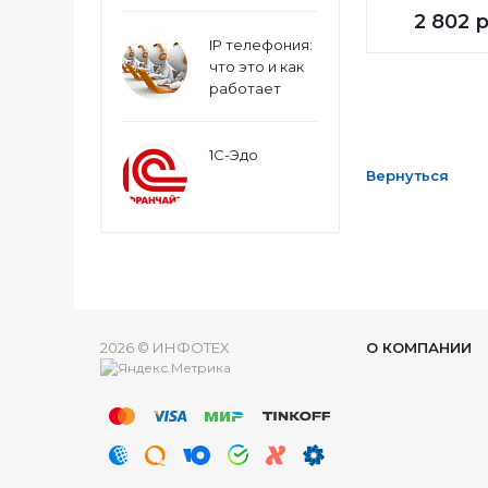
2 802
р
IP телефония:
что это и как
работает
1С-Эдо
Вернуться
2026 © ИНФОТЕХ
О КОМПАНИИ