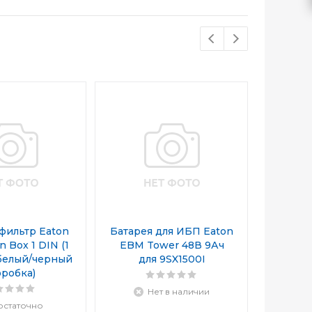
фильтр Eaton
Батарея для ИБП Eaton
Батаре
n Box 1 DIN (1
EBM Tower 48В 9Ач
EBM To
 белый/черный
для 9SX1500I
9SX2
оробка)
Нет в наличии
остаточно