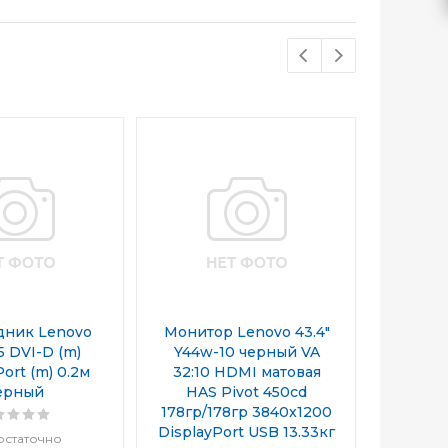
дник Lenovo
Монитор Lenovo 43.4"
Монито
5 DVI-D (m)
Y44w-10 черный VA
Think
ort (m) 0.2м
32:10 HDMI матовая
черный
ерный
HAS Pivot 450cd
HAS Piv
178гр/178гр 3840x1200
178гр/
DisplayPort USB 13.33кг
Display
остаточно