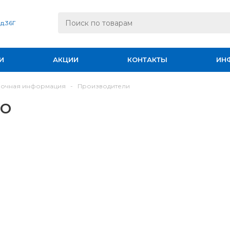
 д.36Г
И
АКЦИИ
КОНТАКТЫ
ИН
вочная информация
-
Производители
vo