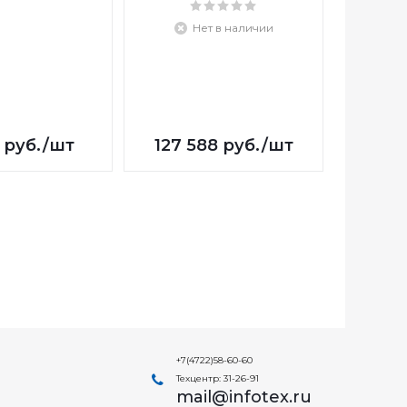
Нет в наличии
руб.
/шт
127 588
руб.
/шт
150 
+7(4722)58-60-60
Техцентр: 31-26-91
mail@infotex.ru