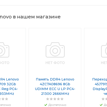
novo в нашем магазине
R4 Lenovo
Память DDR4 Lenovo
Перехо
709 32Gb
4ZC7A08696 8Gb
45J791
 Reg PC4-
UDIMM ECC U LP PC4-
DisplayP
2933MHz
21300 2666MHz
ч
таточно
Достаточно
Д