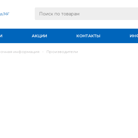
 д.36Г
И
АКЦИИ
КОНТАКТЫ
ИН
вочная информация
-
Производители