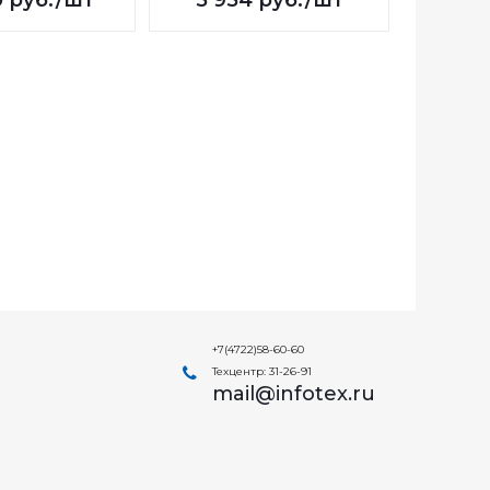
0
руб.
/шт
5 954
руб.
/шт
7 3
+7(4722)58-60-60
Техцентр: 31-26-91
mail@infotex.ru