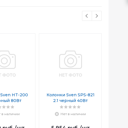
 Sven HT-200
Колонки Sven SPS-821
Колонк
ерный 80Вт
2.1 черный 40Вт
2.1
т в наличии
Нет в наличии