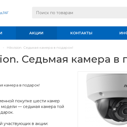
 д.36Г
И
АКЦИИ
КОНТАКТЫ
ИН
и
-
Hikvision. Седьмая камера в подарок!
sion. Седьмая камера в 
ая камера в подарок!
енной покупке шести камер
й модели — седьмая камера той
дарок.
й участвующих в акции: