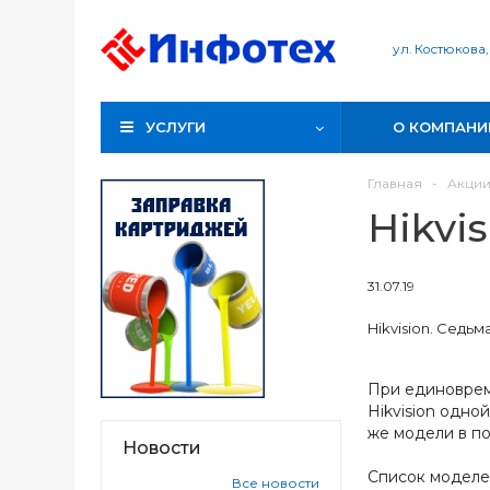
ул. Костюкова,
УСЛУГИ
О КОМПАНИ
Главная
-
Акци
Hikvi
31.07.19
Hikvision. Седьм
При единоврем
Hikvision одно
же модели в по
Новости
Список моделе
Все новости