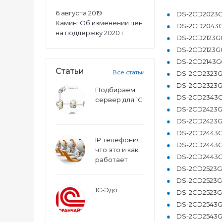
6 августа 2019
DS-2CD2023G
Камин: Об изменении цен
DS-2CD2043G
на поддержку 2020 г.
DS-2CD2123G0
DS-2CD2123G0
DS-2CD2143G0
Статьи
Все статьи
DS-2CD2323G
DS-2CD2323G
Подбираем
DS-2CD2343G
сервер для 1С
DS-2CD2423G
DS-2CD2423G
DS-2CD2443G0
IP телефония:
DS-2CD2443G
что это и как
DS-2CD2443G
работает
DS-2CD2523G
DS-2CD2523G
1С-Эдо
DS-2CD2523G
DS-2CD2543G
DS-2CD2543G