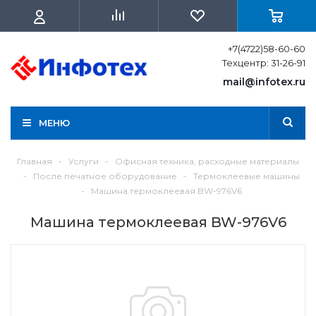
+7(4722)58-60-60
Техцентр: 31-26-91
mail@infotex.ru
МЕНЮ
Главная
-
Услуги
-
Офисная техника, расходные материалы
-
После печатное оборудование
-
Термоклеевые машины
-
Машина термоклеевая BW-976V6
Машина термоклеевая BW-976V6