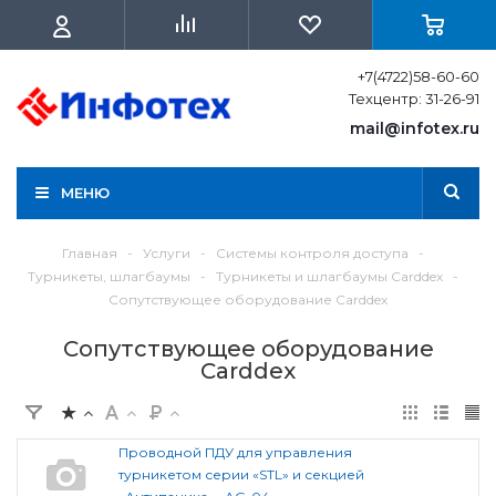
+7(4722)58-60-60
Техцентр: 31-26-91
mail@infotex.ru
МЕНЮ
Главная
-
Услуги
-
Системы контроля доступа
-
Турникеты, шлагбаумы
-
Турникеты и шлагбаумы Carddex
-
Сопутствующее оборудование Carddex
Сопутствующее оборудование
Carddex
Проводной ПДУ для управления
турникетом серии «STL» и секцией