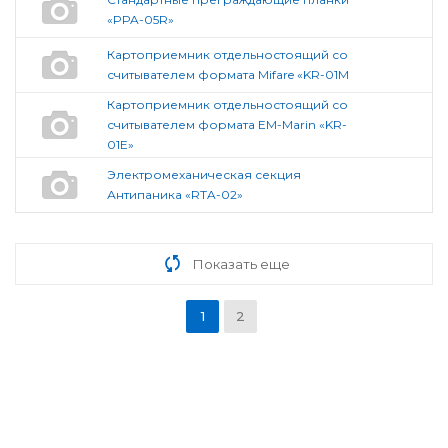
«PPA-05R»
Картоприемник отдельностоящий со
считывателем формата Mifare «KR-01M
Картоприемник отдельностоящий со
считывателем формата EM-Marin «KR-
01E»
Электромеханическая секция
Антипаника «RTA-02»
Показать еще
1
2