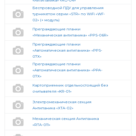
«Антипаника» «AG-04»
Беспроводной ПДУ для управления
турникетом серии «STR» по WiFi «WF-
02» (+ модуль)
Преграждающие планки
«Механическая антипаника» «PPS-06R»
Преграждающие планки
«Автоматическая антипаника» «PPS-
07X»
Преграждающие планки
«Автоматическая антипаника» «PPA-
07X»
Картоприемник отдельностоящий без
считывателя «KR-01»
Электромеханическая секция
Антипаника «XTA-02»
Механическая секция Антипаника
«RTA-011»